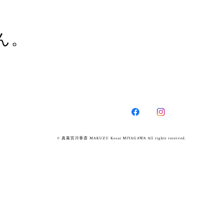
ん。
© 真葛宮川香斎 MAKUZU Kosai MIYAGAWA All rights reserved.