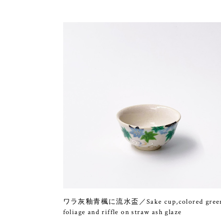
ワラ灰釉青楓に流水盃／Sake cup,colored gree
foliage and riffle on straw ash glaze