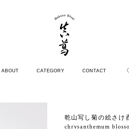
ABOUT
CATEGORY
CONTACT
乾山写し菊の絵さけ呑／Big
chrysanthemum bloss