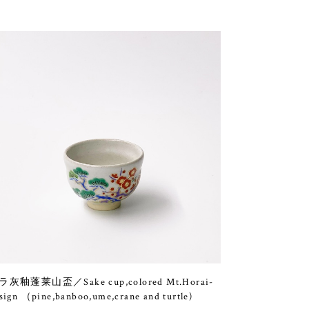
ラ灰釉蓬莱山盃／Sake cup,colored Mt.Horai-
sign （pine,banboo,ume,crane and turtle)