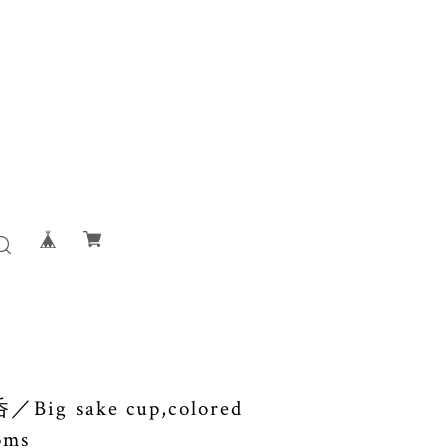
 sake cup,colored
oms