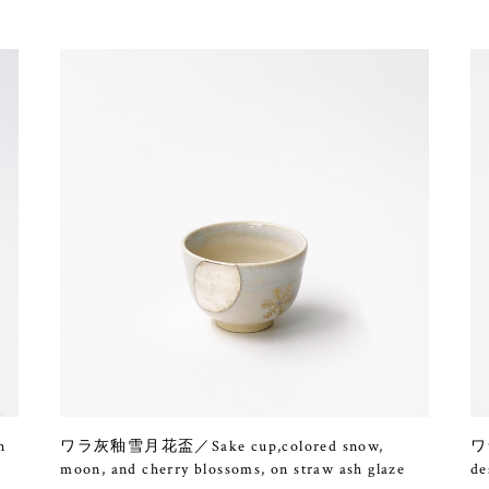
n
ワラ灰釉雪月花盃／Sake cup,colored snow,
ワ
moon, and cherry blossoms, on straw ash glaze
de