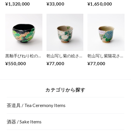
絵 飾り大皿/The big
cup, blue and white
皿/Big decoration
¥1,320,000
¥33,000
¥1,650,000
plate, colored Ume
'Shonzui' design
plate,colored
blossom and Uguishi
Matushimaｰ
design（wave at
pineislands）
黒釉手びねり松の絵
乾山写し菊の絵さけ
乾山写し紫陽花さけ
茶碗/ Hand-builed
呑／Big sake
呑／Big sake
¥550,000
¥77,000
¥77,000
tea bowl,colored
cup,colored
cup,colored
pine tree on black
chrysanthemum
hydrangea blossoms
glaze
blossoms
カテゴリから探す
茶道具 / Tea Ceremony Items
酒器 / Sake Items