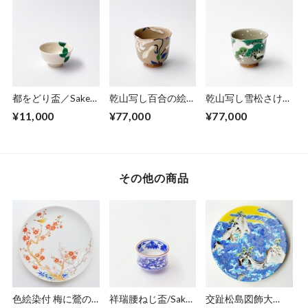
straw ash glaze
crane and turtle)
straw ash glaze
都をどり盃／Sake
乾山写し百合の絵さ
乾山写し雪松さけ呑
cup the mark of
け呑／Big sake
／Big sake
¥11,000
¥77,000
¥77,000
Miyako-odori(Spring
cup,colored lilies
cup,colored pinetree
dance event in
on snowing
Kyoto Gion)
その他の商品
色絵染付 梅に鶯の
祥瑞腰ねじ盃/Sake
交趾松島図飾大