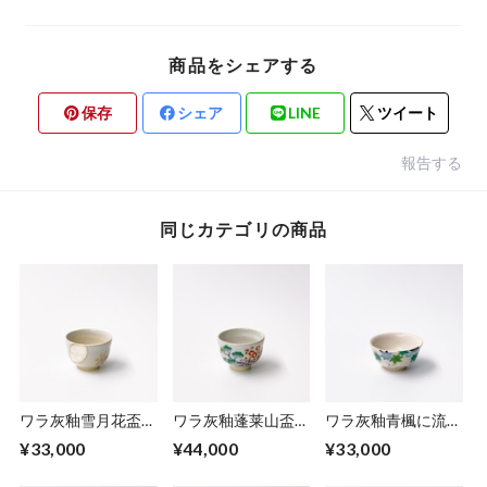
商品をシェアする
保存
シェア
LINE
ツイート
報告する
同じカテゴリの商品
ワラ灰釉雪月花盃／
ワラ灰釉蓬莱山盃／
ワラ灰釉青楓に流水
Sake cup,colored
Sake cup,colored
盃／Sake
¥33,000
¥44,000
¥33,000
snow, moon, and
Mt.Horai-design
cup,colored green
cherry blossoms, on
（pine,banboo,ume,
foliage and riffle on