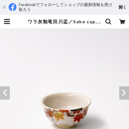
Facebookでフォローしてショップの最新情報を受け
開く
取ろう
ワラ灰釉竜田川盃／Sake cup,colored ’Tatsutagawa’’（’autumn foloage and riffle） on straw ash glaze | 真葛宮川香斎 MAKUZU Kosai MIYAGAWA